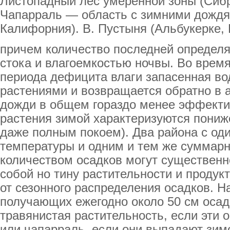
Листопадный лес умеренной зоны (Сибр
Чапарраль — область с зимними дождя
Калифорния). В. Пустыня (Альбукерке,
причем количество последней определ
стока и влагоемкостью ночвы. Во врем
периода дефицита влаги запасенная во
растениями и возвращается обратно в 
дожди в общем гораздо менее эффектив
растения зимой характеризуются пониж
даже полным покоем). Два района с о
температуры и одним и тем же суммар
количеством осадков могут существенн
собой но тину растительности и продук
от сезонного распределения осадков. Н
получающих ежегодно около 50 см осад
травянистая растительность, если эти 
или чапарраль, если они выпадают зим