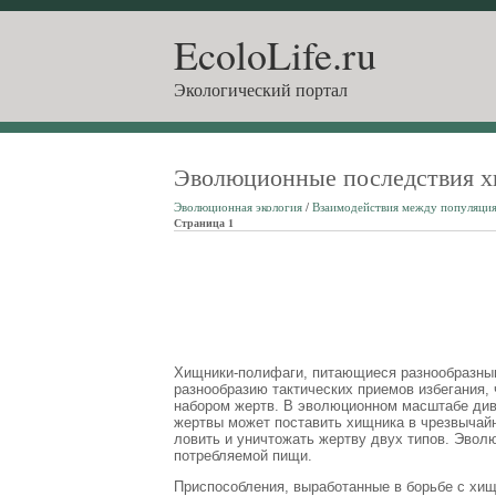
EcoloLife.ru
Экологический портал
Эволюционные последствия х
Эволюционная экология
/
Взаимодействия между популяци
Страница 1
Хищники-полифаги, питающиеся разнообразны
разнообразию тактических приемов избегания
набором жертв. В эволюционном масштабе диве
жертвы может поставить хищника в чрезвычай
ловить и уничтожать жертву двух типов. Эвол
потребляемой пищи.
Приспособления, выработанные в борьбе с хищ