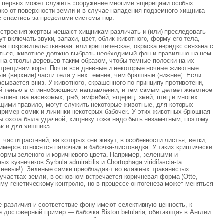
м первых может служить сооружение многими ящерицами особых
зко от поверхности земли и в случае нападения подземного хищника
 спастись за пределами системы нор.
 строения жертвы мешают хищникам различать и (или) преследовать
т включать звуки, запахи, цвет, облик животного, форму его тела,
ая покровительственная, или криптиче-ская, окраска нередко связана с
ься, животное должно выбрать необходимый фон и правильно на нем
 на стволы деревьев таким образом, чтобы темные полоски на их
трещинам коры. Почти все дневные и некоторые ночные животные
ные (верхние) части тела у них темнее, чем брюшные (нижние). Если
асывается вниз. У животного, окрашенного по принципу противотени,
ый тенью в спиннобрюшном направлении, и тем самым делает животное
льшинства насекомых, рыб, амфибий, ящериц, змей, птиц и многих
ими правило, могут служить некоторые животные, для которых
ример сомик и личинки некоторых бабочек. У этих животных брюшная
бы охота была удачной, хищнику тоже надо быть незаметным, поэтому
ак и для хищника.
асти растений, на которых они живут, в особенности листья, ветки,
имеров относятся палочник и бабочка-листовидка. У таких криптически
рмы зеленого и коричневого цвета. Например, зелеными и
кузнечиков Syrbula admirabilis и Chortophaga viridifascia-ta
ичневые!). Зеленые самки преобладают во влажных травянистых
 участках земли, в основном встречается коричневая форма (Otte,
кому генетическому контролю, но в процессе онтогенеза может меняться
е различия и соответствие фону имеют селективную ценность, к
 достоверный пример — бабочка Biston betularia, обитающая в Англии.