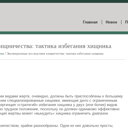
Главная
Новое
П
ищничества: тактика избегания хищника
ями
/ Эволюционные последствия хищничества: тактика избегания хищника
ми видами жертв, очевидно, должны быть приспособлены к большему
, чем специализированные хищники, имеющие дело с ограниченным
ргенция «стратегий» избегания хищника у двух (или более) видов
но трудное положение, поскольку он должен одинаково эффективно
юция жертвы может «вынудить» хищника ограничить диапазон
ничеством, крайне разнообразны. Одни из них довольно просты,