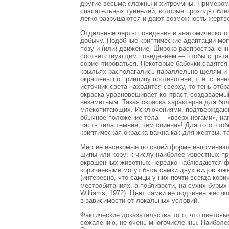
другие весьма сложны и хитроумны. Примеро
спасательных туннелей, которые проходят бли
легко разрушаются и дают возможность жертве
Отдельные черты поведения и анатомического
добычу. Подобные криптические адаптации могу
позу и (или) движение. Широко распространенн
соответствующим поведением — чтобы спрятат
сориентироваться. Некоторые бабочки садятся
крыльях располагались параллельно щелям и 
окрашены по принципу противотени, т. е. спин
источник света находится сверху, то тень отбр
окраска уравновешивает контраст, создаваем
незаметным. Такая окраска характерна для бо
млекопитающих. Исключениями, подтверждающ
обычное положение тела— «вверх ногами», нап
часть тела темнее, чем спинная! Для того что
криптическая окраска важна как для жертвы, т
Многие насекомые по своей форме напоминают ч
шипы или кору; к числу наиболее известных пр
окрашенных животных нередко наблюдаются фо
коричневыми могут быть самки двух видов южных 
(интересно, что самцы у них почти всегда кор
местообитаниях, а поблизости, на сухих бурых
Williams, 1972). Цвет самки не подчинен жест
в зависимости от локальных условий.
Фактические доказательства того, что цветовы
сожалению, не очень многочисленны. Наиболее