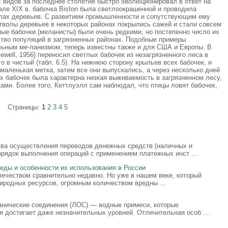
х видов за последнее столетие быстро эволюционировал в ответ на
але XIX в. бабочка Biston была светлоокрашенной и проводила
лах деревьев. С развитием промышленности и сопутствующим ему
тволы деревьев в некоторых районах покрылись сажей и стали совсем
ые бабочки (меланисты) были очень редкими, но постепенно число их
тво популяций в загрязненных районах. Подобные примеры
льным ме-ланизмом, теперь известны также и для США и Европы. В
ewell, 1956) переносил светлых бабочек из незагрязненного леса в
о в чистый (табл. 6.5). На нижнюю сторону крыльев всех бабочек, и
маленькая метка, затем все они выпускались, а через несколько дней
х бабочек была характерна низкая выживаемость в загрязненном лесу,
ами. Более того, Кеттлуэлл сам наблюдал, что птицы ловят бабочек,
Страницы:
1
2
3
4
5
тва осуществления переводов денежных средств (наличных и
рядок выполнения операций с применением платежных инст ...
ды и особенности их использования в России
ечеством сравнительно недавно. Но уже в нашем веке, который
родных ресурсов, огромным количеством вредны ...
анические соединения (ЛОС) — водные примеси, которые
я достигает даже незначительных уровней. Отличительная особ ...