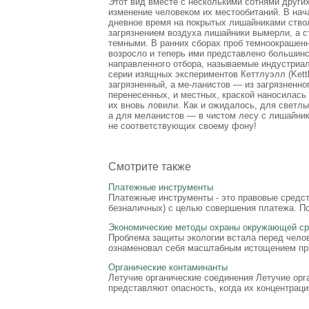
Этот вид вместе с несколькими сотнями други
изменение человеком их местообитаний. В нач
дневное время на покрытых лишайниками ство
загрязнением воздуха лишайники вымерли, а с
темными. В ранних сборах проб темноокрашенн
возросло и теперь ими представлено большинс
направленного отбора, называемые индустриа
серии изящных экспериментов Кеттлуэлл (Kettl
загрязненный, а ме-ланистов — из загрязненног
перенесенных, и местных, краской наносилась 
их вновь ловили. Как и ожидалось, для светлы
а для меланистов — в чистом лесу с лишайник
не соответствующих своему фону!
Смотрите также
Платежные инструменты
Платежные инструменты - это правовые средс
безналичных) с целью совершения платежа. По
Экономические методы охраны окружающей сре
Проблема защиты экологии встала перед челов
ознаменовал себя масштабным истощением при
Органические контаминанты
Летучие органические соединения Летучие орг
представляют опасность, когда их концентраци