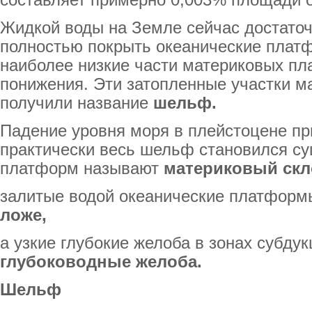
составляет примерно 0,003% площади о
Жидкой воды на Земле сейчас достаточ
полностью покрыть океанические платф
наиболее низкие части материковых пл
понижения. Эти затопленные участки 
получили название
шельф.
Падение уровня моря в плейстоцене при
практически весь шельф становился су
платформ называют
материковый скл
залитые водой океанические платфор
ложе,
а узкие глубокие желоба в зонах субдук
глубоководные желоба.
Шельф