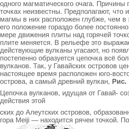
одного магматического очага. Причины
точках неизвестны. Предполагают, что 
магмы в них расположен глубже, чем в 
его положение гораздо более постоянно
мере движения плиты над горячей точк
плите меняется. В рельефе это выражае
действующие вулканы угасают, но появ
постепенно образуется цепочка всё бо
вулканов. Так, у Гавайских островов це
настоящее время расположен юго-восто
острова, а самый древний вулкан,
Рис. 
Цепочка вулканов, идущая от Гавай- со
действия этой
ских до Алеутских островов, образованн
гора Meiji — находится рячеи точкой. По