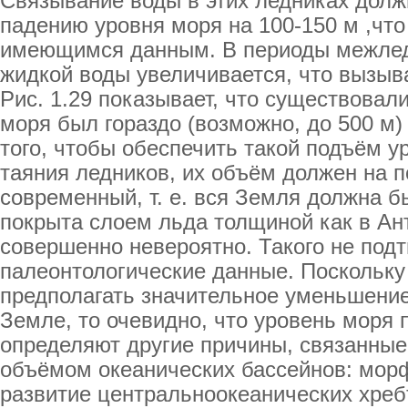
Связывание воды в этих ледниках долж
падению уровня моря на 100-150 м ,что
имеющимся данным. В периоды межлед
жидкой воды увеличивается, что вызыв
Рис. 1.29 показывает, что существовал
моря был гораздо (возможно, до 500 м
того, чтобы обеспечить такой подъём у
таяния ледников, их объём должен на 
современный, т. е. вся Земля должна б
покрыта слоем льда толщиной как в Ант
совершенно невероятно. Такого не под
палеонтологические данные. Поскольку
предполагать значительное уменьшение
Земле, то очевидно, что уровень моря
определяют другие причины, связанные
объёмом океанических бассейнов: морф
развитие центральноокеанических хребт