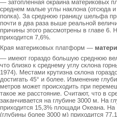
— затопленная окраина материковых п
среднем малые углы наклона (отсюда и 
полка). За среднюю границу шельфа пр
почти в два раза выше реальной велич
причины этого рассмотрены в главе 6. 
приходится 7,6%.
Края материковых платформ —
матери
— имеют гораздо большую среднюю вел
что близко к среднему углу склона горн
1974). Местами крутизна склона горазд
достигать 45° и более. Изменение глуби
метров может происходить при перемещ
такое же расстояние. Считают, что в с
заканчивается на глубине 3000 м. На г
приходится 15,3% площади Океана. На
(глубины более 3000 м) приходится 77