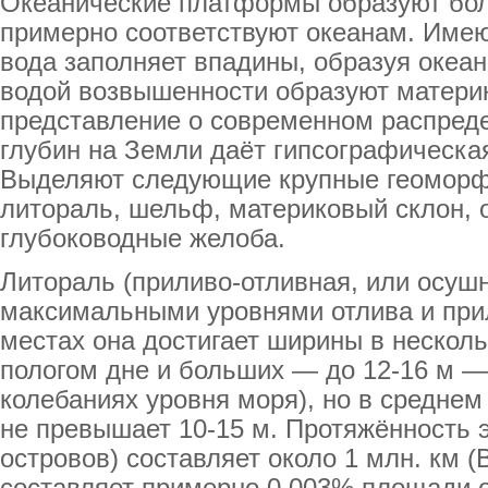
Океанические платформы образуют бол
примерно соответствуют океанам. Име
вода заполняет впадины, образуя океан
водой возвышенности образуют матери
представление о современном распреде
глубин на Земли даёт гипсографическая 
Выделяют следующие крупные геоморфо
литораль, шельф, материковый склон, 
глубоководные желоба.
Литораль (приливо-отливная, или осушн
максимальными уровнями отлива и при
местах она достигает ширины в несколь
пологом дне и больших — до 12-16 м —
колебаниях уровня моря), но в среднем
не превышает 10-15 м. Протяжённость э
островов) составляет около 1 млн. км (