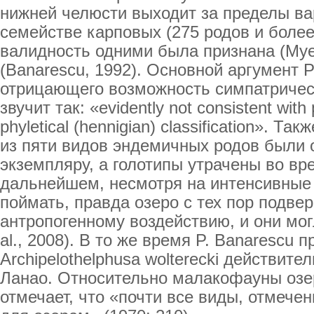
нижней челюсти выходит за пределы ва
семействе карповых (275 родов и более
валидность одними была признана (Myer
(Banarescu, 1992). Основной аргумент P
отрицающего возможность симпатричес
звучит так: «evidently not consistent with p
phyletical (hennigian) classification». Та
из пяти видов эндемичных родов были 
экземпляру, а голотипы утрачены во вр
дальнейшем, несмотря на интенсивные 
поймать, правда озеро с тех пор подве
антропогенному воздействию, и они мог
al., 2008). В то же время P. Banarescu п
Archipelothelphusa wolterecki действит
Ланао. Относительно малакофауны озе
отмечает, что «почти все виды, отмече