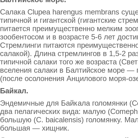
Салака Clupea harengus membrans суще
типичной и гигантской (гигантские стре
питается преимущественно мелким зоо
зообентосом и в возрасте 5-6 лет дости
Стремлинги питаются преимущественно
салакой). Длина стремлингов в 1,5-2 р
типичной салаки того же возраста (Свет
вселения салаки в Балтийское море — 
(после осолонения Анцилового моря-озе
Байкал.
Эндемичные для Байкала голомянки (C
два пелагических вида: малую (Comepho
большую (C. baicalensis) голомянку. М
большая — хищник.