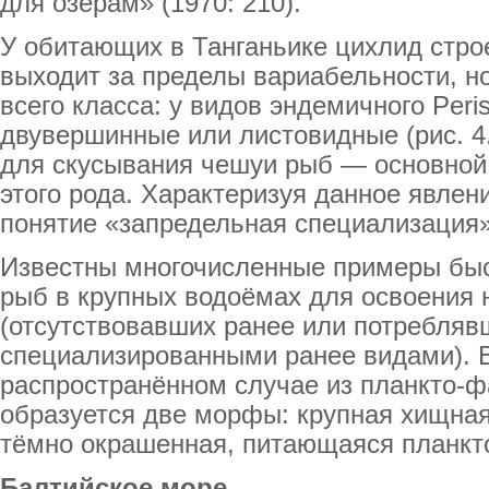
для озерам» (1970: 210).
У обитающих в Танганьике цихлид стро
выходит за пределы вариабельности, но
всего класса: у видов эндемичного Peri
двувершинные или листовидные (рис. 4
для скусывания чешуи рыб — основной
этого рода. Характеризуя данное явлени
понятие «запредельная специализация»
Известны многочисленные примеры быс
рыб в крупных водоёмах для освоения 
(отсутствовавших ранее или потребляв
специализированными ранее видами). 
распространённом случае из планкто-ф
образуется две морфы: крупная хищная
тёмно окрашенная, питающаяся планкт
Балтийское море.