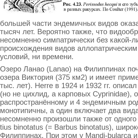
большей части эндемичных видов оказа
тысяч лет. Вероятно также, что видооб
несомненно симпатрически без какой-л
происхождения видов аллопатрическим
условий, ни времени.
Озеро Ланао (Lanao) на Филиппинах по
озера Виктория (375 км2) и имеет приме
тыс. лет). Herre в 1924 и 1932 гг. опис
(но не цихлид, а карповых Cyprinidae),
распространённому и 4 эндемичным род
монотипичны, а один включает два вид
несомненно произошли также от одного
tius binotatus (= Barbus binotatus), шир
Филиппинах. При этом у Mandi-bularca и 