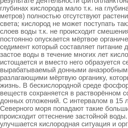
результате деятельности фитопланктон
глубинах кислорода мало т.к. на глубин
метров) полностью отсутствуют растени
света; кислород не может поступать та
слоев воды т.к. не происходит смешени
постоянно опускается мёртвое органич
седимент который составляет питание 
застое воды в течение многих лет кисл
истощается и вместо него образуется с
вырабатываемый донными анаэробным
разлагающими мёртвую органику, котор
жизнь. В бескислородной среде фосфор
веществ сохраняется в растворённом с
донных отложений. С интервалом в 15 л
Северного моря попадают такие больши
происходит оттеснение застойной воды.
улучшается кислородная ситуация и ор