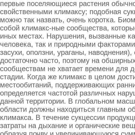
первые поселяющиеся растения обычно
свойственными климаксу; подобная сукц
можно так назвать, очень коротка. Би
собой климакс-ные сообщества, которы
иных местах. Нарушения, вызванные к
человека, так и природными факторами
засухи, оползни, ураганы, наводнения)
достаточно часто, поэтому на обширны
сообществам не хватает времени для 
стадии. Когда же климакс в целом дости
местообитаний, поддерживающих ранни
определяется частотой различных нару
данной территории. В глобальном мас
области должны находиться главным об
климакса. В течение сукцессии продукц
затраты на дыхание и органические ве
образуя почву и увеличивающуюся су