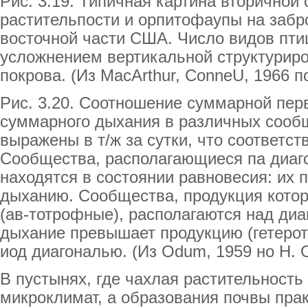
Рис. 3.19. Типичная картина вторичной 
растительпости и орпитофаупы на забр
восточной части США. Число видов птиц
усложнением вертикальной структуриро
покрова. (Из MacArthur, ConneU, 1966 п
Рис. 3.20. Соотношение суммарной пер
суммарного дыхания в различных сооб
выражены в т/ж за сутки, что соответств
Сообщества, располагающиеся па диаг
находятся в состоянии равновесия: их 
дыханию. Сообщества, продукция кото
(ав-тотрофные), располагаются над диаг
дыхание превышает продукцию (гетеро
иод диагональю. (Из Odum, 1959 но Н. 
В пустынях, где чахлая растительность
микроклимат, а образования почвы прак