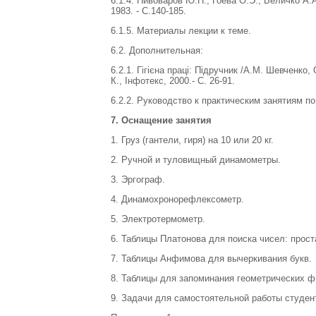
6.1.4. Пивоваров Ю.П., Гоева О.Э., Величко А.
1983. - С.140-185.
6.1.5. Материалы лекции к теме.
6.2. Дополнительная:
6.2.1. Гігієна праці: Підручник /А.М. Шевченко,
К., Інфотекс, 2000.- С. 26-91.
6.2.2. Руководство к практическим занятиям по г
7. Оснащение занятия
1. Груз (гантели, гиря) на 10 или 20 кг.
2. Ручной и туловищный динамометры.
3. Эргограф.
4. Динамохронорефлексометр.
5. Электротермометр.
6. Таблицы Платонова для поиска чисел: прос
7. Таблицы Анфимова для вычеркивания букв.
8. Таблицы для запоминания геометрических ф
9. Задачи для самостоятельной работы студен