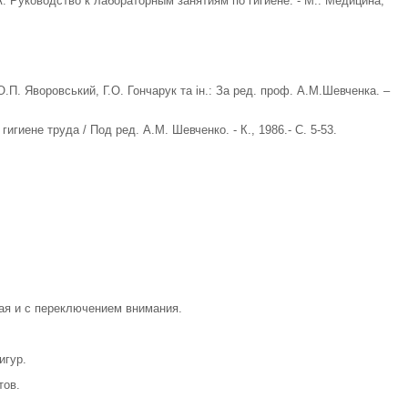
А. Руководство к лабораторным занятиям по гигиене. - М.: Медицина,
 О.П. Яворовський, Г.О. Гончарук та ін.: За ред. проф. А.М.Шевченка. –
игиене труда / Под ред. А.М. Шевченко. - К., 1986.- С. 5-53.
тая и с переключением внимания.
игур.
тов.