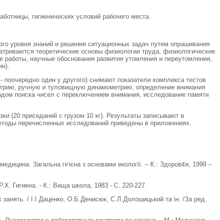
аботницы, гигиенических условий рабочего места.
ого уровня знаний и решения ситуационных задач путем опрашивания
атриваются теоретические основы физиологии труда, физиологические
е работы, научные обоснования развития утомления и переутомления,
н).
 - поочередно один у другого) снимают показатели комплекса тестов
метрию, ручную и туловищную динамометрию, определение внимания
одом поиска чисел с переключением внимания, исследование памяти
ки (20 приседаний с грузом 10 кг). Результаты записывают в
етоды перечисленных исследований приведены в приложениях.
 медицина. Загальна гігієна з основами екології. – К.: Здоров¢я, 1999 –
.Х. Гигиена. - К.: Вища школа, 1983 - С. 220-227.
х занять. / І.І.Даценко, О.Б.Денисюк, С.Л.Долошицький та ін. /За ред.