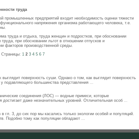
енности труда
тей промышленных предприятий входит необходимость оценки тяжести
 функционального напряжения организма работающего человека, т.е.
ны.
има труда и отдыха, труда женщин и подростков, при обосновании
труда, при обосновании льгот в отношении отпусков и
ии факторов производственной среды.
Страницы:
1
2
3
4
5
6
7
 выглядит поверхность суши. Однако о том, как выглядит поверхность
, у подавляющего большинства представления ...
анические соединения (ЛОС) — водные примеси, которые
я достигает даже незначительных уровней. Отличительная особ ...
в гл. 3, до сих пор мы касались только экологии особей и популяций.
тв. Подобно тому как популяции обладают ...