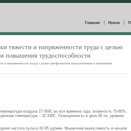
Главная
Новое
П
ки тяжести и напряженности труда с целью
 и повышения трудоспособности
сти и напряженности труда с целью профилактики переутомления и повышения
температура воздуха 27-300С во все времена года, влажность 75-80%,
ационная температура – 32-330С. Освещенность в цехе 60 лк, уровень
редняя частота пульса 82-85 уд/мин. Мышечная выносливость в начале