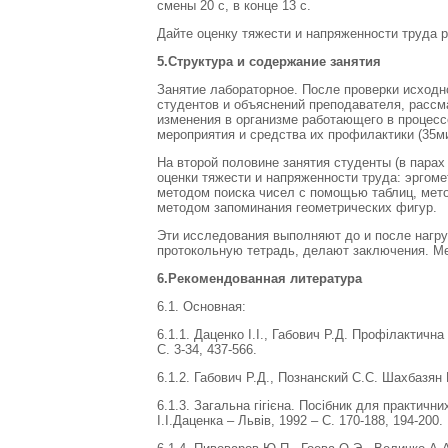
смены 20 с, в конце 13 с.
Дайте оценку тяжести и напряженности труда р
5.Структура и содержание занятия
Занятие лабораторное. После проверки исходн
студентов и объяснений преподавателя, рассм
изменения в организме работающего в процесс
мероприятия и средства их профилактики (35ми
На второй половине занятия студенты (в парах
оценки тяжести и напряженности труда: эрго
методом поиска чисел с помощью таблиц, мет
методом запоминания геометрических фигур.
Эти исследования выполняют до и после нагруз
протокольную тетрадь, делают заключения. М
6.Рекомендованная литература
6.1. Основная:
6.1.1. Даценко І.І., Габович Р.Д. Профілактична
С. 3-34, 437-566.
6.1.2. Габович Р.Д., Познанский С.С. Шахбазян Р
6.1.3. Загальна гігієна. Посібник для практични
І.І.Даценка – Львів, 1992 – С. 170-188, 194-200.