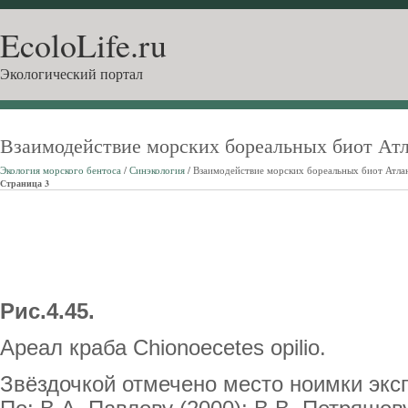
EcoloLife.ru
Экологический портал
Взаимодействие морских бореальных биот Ат
Экология морского бентоса
/
Синэкология
/ Взаимодействие морских бореальных биот Атла
Страница 3
Рис.4.45.
Ареал краба Chionoecetes opilio.
Звёздочкой отмечено место ноимки эксп