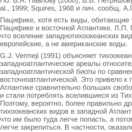
По: В.А. Павлову (2000); В.В. Петряшову
al., 1999; Squires, 1968 и лич. сообщ. А
Пацифике, хотя есть виды, обитающие 
Пацифике и восточной Атлантике. Л.П. 
что вселение западнотихоокеанских вид
европейские, а не американские воды.
G.J. Vermeji (1991) объясняет тихоокеан
западноатлантические ареалы относит
западноатлантической биоты по сравне
восточноатлантической. Это привело к
Атлантике сравнительно больших свобо
и стали потреблять вселившиеся из Тих
Поэтому, вероятно, более правильно др
тихоокеанских видов в западной Атлант
что им было туда легче попасть, а пото
легче закрепиться. В частности, оказал