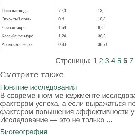
Пресные воды
79,9
13,2
Открытый океан
0,4
10,8
Черное море
1,59
9,69
Каспийское море
1,24
30,5
Аральское море
0,93
38,71
Страницы:
1
2
3
4
5
6
7
Смотрите также
Понятие исследования
В современном менеджменте исследова
фактором успеха, а если выражаться п
фактором повышения эффективности у
Исследование — это не только ...
Биогеография