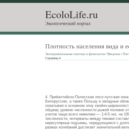
EcoloLife.ru
Экологический портал
Плотность населения вида и 
Экспериментальная генетика и физиология
/
Введение
/ Пло
Страница 6
4. Прибалтийско-Полесская лесо-луго-вая зона
Белоруссию, а также Польшу и западные обла
охватывая в основном зону хвойно-широколис
общему уровню численности рыжей полевки эта
учетов чаще всего невелики — 1-4-5 экз. на 100
численности, интервалы между пиками составл
нерегулярные подъемы, чередующиеся с длите
размах колебаний достигает значительной вел