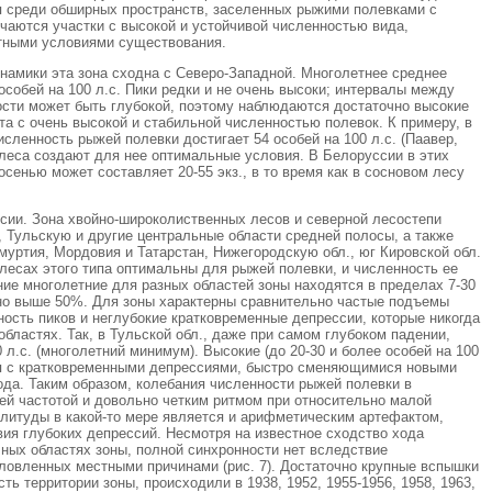
я среди обширных пространств, заселенных рыжими полевками с
чаются участки с высокой и устойчивой численностью вида,
ятными условиями существования.
инамики эта зона сходна с Северо-Западной. Многолетнее среднее
собей на 100 л.с. Пики редки и не очень высоки; интервалы между
ости может быть глубокой, поэтому наблюдаются достаточно высокие
та с очень высокой и стабильной численностью полевок. К примеру, в
сленность рыжей полевки достигает 54 особей на 100 л.с. (Паавер,
леса создают для нее оптимальные условия. В Белоруссии в этих
сенью может составляет 20-55 экз., в то время как в сосновом лесу
ссии. Зона хвойно-широколиственных лесов и северной лесостепи
 Тульскую и другие центральные области средней полосы, а также
уртия, Мордовия и Татарстан, Нижегородскую обл., юг Кировской обл.
я в лесах этого типа оптимальны для рыжей полевки, и численность ее
ние многолетние для разных областей зоны находятся в пределах 7-30
ычно выше 50%. Для зоны характерны сравнительно частые подъемы
ость пиков и неглубокие кратковременные депрессии, которые никогда
областях. Так, в Тульской обл., даже при самом глубоком падении,
0 л.с. (многолетний минимум). Высокие (до 20-30 и более особей на 100
ся с кратковременными депрессиями, быстро сменяющимися новыми
ода. Таким образом, колебания численности рыжей полевки в
ей частотой и довольно четким ритмом при относительно малой
плитуды в какой-то мере является и арифметическим артефактом,
вия глубоких депрессий. Несмотря на известное сходство хода
ных областях зоны, полной синхронности нет вследствие
ловленных местными причинами (рис. 7). Достаточно крупные вспышки
ь территории зоны, происходили в 1938, 1952, 1955-1956, 1958, 1963,