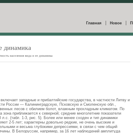
Главная
Новое
П
ее динамика
тность населения вида и ее динамика
 включает западные и прибалтийские государства, в частности Литву и
сти России — Калининградскую, Псковскую и Смоленскую обл.,
твенных лесов с обилием болот, влажным прохладным климатом. По
 зона приближается к северной; средние многолетние показатели
 л.с. (табл. 1-3, рис. 5). Более или менее сходен и тип динамики
яют 2-5 лет; характерны довольно редкие, не очень высокие и
льными и весьма глубокими депрессиями, в связи с чем общий
ичины. В Белоруссии, например, за 16 лет наблюдений амплитуда