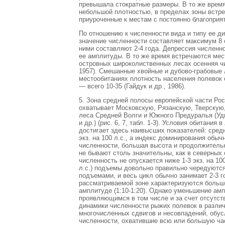
превышала стократные размеры. В то же врем
небольшой плотностью, в пределах зоны встре
приуроченные к местам с постоянно благопри
По отношению к численности вида и типу ее д
значение численности составляет максимум 8 о
ними составляют 2-4 года. Депрессия численн
ее амплитуды. В то же время встречаются мес
островных широколиственных лесах осенняя чи
1957). Смешанные хвойные и дубово-грабовые 
местообитаниях плотность населения полевок о
— всего 10-35 (Гайдук и др., 1986).
5. Зона средней полосы европейской части Ро
охватывает Московскую, Рязанскую, Тверскую,
леса Средней Волги и Южного Предуралья (Удм
и др.) (рис. 6, 7, табл. 1-3). Условия обитани
достигает здесь наивысших показателей: сред
экз. на 100 л.с., а индекс доминирования об
численности, большая высота и продолжительн
не бывают столь значительны, как в северных 
численность не опускается ниже 1-3 экз. на 10
л.с.) подъемы довольно правильно чередуют
подъемами, и весь цикл обычно занимает 2-3 г
рассматриваемой зоне характеризуются больш
амплитуде (1:10-1:20). Однако уменьшение ам
проявляющимся в том числе и за счет отсутст
динамики численности рыжих полевок в различ
многочисленных сдвигов и несовпадений, обус
численности, охватившие всю или большую част