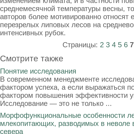
изменением климата, и в частности п
среднемесячной температуры весны, то
авторов более мотивированно относят е
перезрелых липовых лесов на среднево
интенсивных рубок.
Страницы:
2
3
4
5
6
7
Смотрите также
Понятие исследования
В современном менеджменте исследова
фактором успеха, а если выражаться п
фактором повышения эффективности у
Исследование — это не только ...
Морфофункциональные особенности ле
млекопитающих, разводимых в неволе в
севера