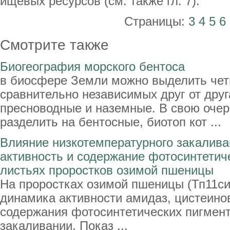
ищевых ресурсов (см. также гл. 7).
Страницы:
3
4
5
6
Смотрите также
Биогеография морского бентоса
в биосфере Земли можно выделить чет
сравнительно независимых друг от друг
пресноводные и наземные. В свою оче
разделить на бентосные, биотоп кот ...
Влияние низкотемпературного закалива
активность и содержание фотосинтетич
листьях проростков озимой пшеницы
На проростках озимой пшеницы (Тп11сит
динамика активности амидаз, цистеинов
содержания фотосинтетических пигмент
закаливании. Показ ...