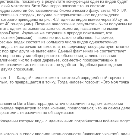
ествовать, поскольку в результате конкуренции один из видов будет
янский математик Вито Вольтерра показал это на системе
дры зоологии беспозвоночных биологического факультета МГУ Г.Ф.
стеклянных сосудах, получил экспериментальное подтверждение
которого приведены на рис. 4.3, один из видов вымер через 20 суток
ует 40 генерациям). Позднее аналогичные результаты были получены на
итать одним из основных законов экологии, названным по имени
рра-Гаузе. Изучение же ситуации в природе показывает, что
ностями (нишами) — явление достаточно обычное. Например,
ресных водах состоит из большого числа видов одноклеточных
 виды эти встречаются вместе и, по-видимому, сосуществуют многие
х пор друг друга не вытеснили. Данный факт никак не соответствует
их пор не получил общепринятого объяснения, а лишь название:
налогично: число видов деревьев, совместно произрастающих в
ремя различия их ниш показать не удаётся. Подобные расхождения
 двумя способами.
азал: 1 — Каждый человек имеет некоторый определённый горизонт.
лым, то превращается в точку. Тогда человек говорит: «Это моя точка
нениям Вито Вольтерра достаточно различия в одном измерении
рироде параметров всегда конечно, предполагают, что на самом деле
дователи эти различия не обнаруживают.
блюдении которых виды с идентичными потребностями всё-таки могут
 в которых в среду вводили неоднородности (например укрытия), виды