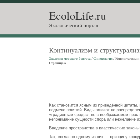
EcoloLife.ru
Экологический портал
Континуализм и структурали
Экология морского бентоса
/
Синэкология
/ Континуализм и
Страница 6
Как становится ясным из приведённой цитаты,
подмена понятий. Виды влияют на распределени
«градиентам среды», не в воображаемом прост
непонимание сущности спора или нежелание и
Введение пространства в классические законы
Так, согласно одному из них — принципу конк