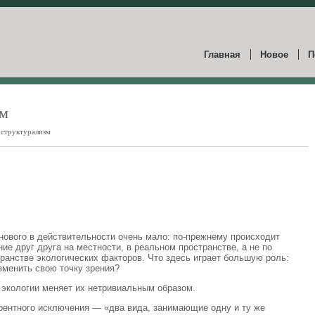
Главная
Новое
П
зм
 структурализм
 нового в действительности очень мало: по-прежнему происходит
е друг друга на местности, в реальном пространстве, а не по
ранстве экологических факторов. Что здесь играет большую роль:
зменить свою точку зрения?
 экологии меняет их нетривиальным образом.
урентного исключения — «два вида, занимающие одну и ту же