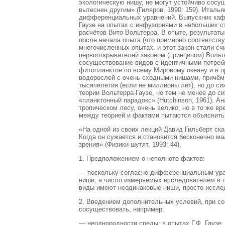
экологическую нишу, не могут устойчиво сосущ
вытеснен другим» (Гиляров, 1990: 159). Италь
дифференциальных уравнений. Выпускник кафе
Гаузе на опытах с инфузориями в небольших 
расчётов Вито Вольтерра. В опыте, результаты 
после начала опыта (что примерно соответств
многочисленных опытах, и этот закон стали сч
первооткрывателей законом (принципом) Вольте
сосуществование видов с идентичными потреб
фитопланктон по всему Мировому океану и в п
водорослей с очень сходными нишами, причём
тысячелетия (если не миллионы лет), но до си
теории Вольтерра-Гаузе, но тем не менее до с
«планктонный парадокс» (Hutchinson, 1961). А
тропическом лесу, очень велико, но в то же в
между теорией и фактами пытаются объяснить
«На одной из своих лекций Давид Гильберт ск
Когда он сужается и становится бесконечно ма
зрения» (Физики шутят, 1993: 44).
1. Предположением о неполноте фактов:
— поскольку согласно дифференциальным урав
ниши, а число измеряемых исследователем в п
виды имеют неодинаковые ниши, просто иссле
2. Введением дополнительных условий, при со
сосуществовать, например:
— неоднородности среды: в опытах Г.Ф. Гаузе,