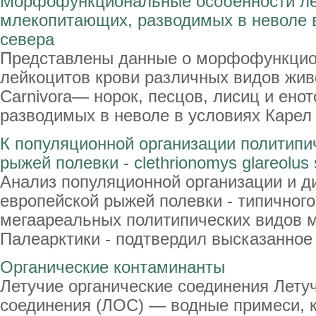
Морфофункциональные особенности ле
млекопитающих, разводимых в неволе в
севера
Представлены данные о морфофункцио
лейкоцитов крови различных видов жив
Carnivora— норок, песцов, лисиц и ено
разводимых в неволе в условиях Карел .
К популяционной организации политипи
рыжей полевки - clethrionomys glareolus 
Анализ популяционной организации и д
европейской рыжей полевки - типичног
мегаареальных политипических видов
Палеарктики - подтвердил высказанное н
Органические контаминанты
Летучие органические соединения Лету
соединения (ЛОС) — водные примеси, 