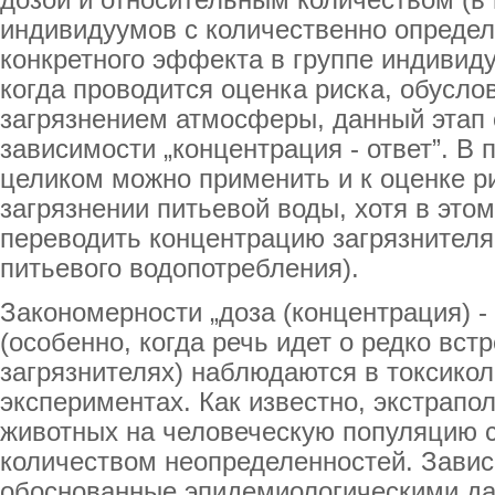
дозой и относительным количеством (в 
индивидуумов с количественно опреде
конкретного эффекта в группе индивиду
когда проводится оценка риска, обусло
загрязнением атмосферы, данный этап 
зависимости „концентрация - ответ”. В 
целиком можно применить и к оценке р
загрязнении питьевой воды, хотя в это
переводить концентрацию загрязнителя 
питьевого водопотребления).
Закономерности „доза (концентрация) - 
(особенно, когда речь идет о редко вс
загрязнителях) наблюдаются в токсикол
экспериментах. Как известно, экстрапо
животных на человеческую популяцию 
количеством неопределенностей. Зависи
обоснованные эпидемиологическими да