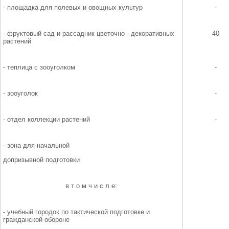
- площадка для полевых и овощных культур
-
- фруктовый сад и рассадник цветочно - декоративных
40
растений
- теплица с зооуголком
-
- зооуголок
-
- отдел коллекции растений
-
- зона для начальной
допризывной подготовки
в т о м ч и с л е:
- учебный городок по тактической подготовке и
гражданской обороне